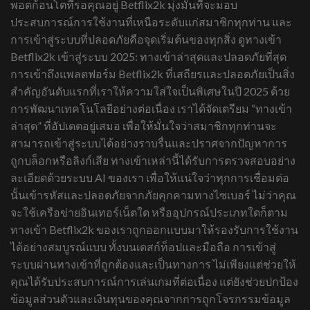
พอตก้อนโตที่รอคุณอยู่ Betflix2k มุ่งมั่นที่จะมอบ
ประสบการณ์การใช้งานที่เหนือระดับแก่สมาชิกทุกท่าน และ
การเข้าสู่ระบบที่ปลอดภัยคือจุดเริ่มต้นของทุกสิ่ง ดูทางเข้า
Betflix2k เข้าสู่ระบบ 2025: ทางเข้าล่าสุดและปลอดภัยที่สุด
การเข้าถึงแพลตฟอร์ม Betflix2k ที่เสถียรและปลอดภัยเป็นสิ่ง
สำคัญอันดับแรกที่เราให้ความใส่ใจเป็นพิเศษในปี 2025 ด้วย
การพัฒนาเทคโนโลยีอย่างต่อเนื่อง เราได้จัดเตรียม “ทางเข้า
ล่าสุด” ที่อัปเดตอยู่เสมอ เพื่อให้มั่นใจว่าสมาชิกทุกท่านจะ
สามารถเข้าสู่ระบบได้อย่างราบรื่นและปราศจากปัญหาการ
ถูกบล็อกหรือลิงก์เสีย ทางเข้าเหล่านี้ได้รับการตรวจสอบอย่าง
ละเอียดด้วยระบบ AI ของเรา เพื่อให้แน่ใจว่าทุกการเชื่อมต่อ
นั้นเข้ารหัสและปลอดภัยจากภัยคุกคามทางไซเบอร์ ไม่ว่าคุณ
จะใช้เครือข่ายอินเทอร์เน็ตใด หรืออุปกรณ์ประเภทใดก็ตาม
ทางเข้า Betflix2k ของเราถูกออกแบบมาให้รองรับการใช้งาน
ได้อย่างสมบูรณ์แบบ ทั้งบนเดสก์ท็อปและมือถือ การเข้าสู่
ระบบผ่านทางเข้าที่ถูกต้องและเป็นทางการ ไม่เพียงแต่ช่วยให้
คุณได้รับประสบการณ์การเล่นเกมที่ต่อเนื่อง แต่ยังช่วยปกป้อง
ข้อมูลส่วนตัวและเงินทุนของคุณจากการถูกโจรกรรมข้อมูล