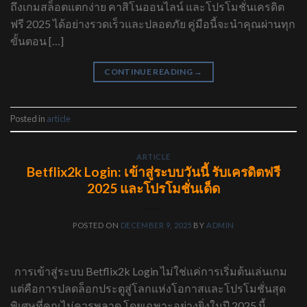
ถึงเกมสล็อตแตกง่าย คาสิโนออนไลน์ และโปรโมชั่นเครดิต
ฟรี 2025 ได้อย่างรวดเร็วและปลอดภัย คู่มือนี้จะนำคุณผ่านทุก
ขั้นตอน […]
CONTINUE READING
→
Posted in
article
ARTICLE
Betflix2k Login: เข้าสู่ระบบวันนี้ รับเครดิตฟรี
2025 และโปรโมชั่นเด็ด
POSTED ON
DECEMBER 9, 2025
BY
ADMIN
การเข้าสู่ระบบ Betflix2k Login ไม่ใช่แค่การเริ่มต้นเล่นเกม
แต่คือการปลดล็อกประตูสู่โลกแห่งโอกาสและโปรโมชั่นสุด
พิเศษที่คุณไม่ควรพลาด โดยเฉพาะอย่างยิ่งในปี 2025 นี้