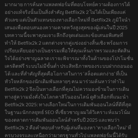
มากมาย การค้นหาแพลตฟอร์มที่ตอบโจทย์ความต้องการได้
อย่างแท้จริงนั้นเป็นสิ่งสำคัญ Betflix2k 2 ไม่ได้เป็นเพียงแค่
ตัวเลข แต่เป็นตัวแทนของทางเลือกใหม่ที่ Betflix2k ภูมิใจนำ
เสนอเพื่อตอบสนองความคาดหวังสูงสุดของผู้เล่นในปี 2025
บทความนี้จะพาคุณเจาะลึกถึงจุดเด่นและข้อเสนอพิเศษที่
ทำให้ Betflix2k 2 แตกต่างจากคู่แข่งอย่างสิ้นเชิง พร้อมการ
เปรียบเทียบอย่างเป็นธรรมเพื่อให้คุณเห็นภาพรวมและตัดสิน
ใจได้อย่างชาญฉลาด เราจะพิจารณาทั้งในด้านของโปรโมชั่น
เครดิตฟรี ระบบไม่มีขั้นต่ำ ประสิทธิภาพของระบบฝากถอนออ
โต้ และที่สำคัญที่สุดคือโอกาสในการ ‘สล็อตแตกง่าย’ ที่เป็น
หัวใจหลักของนักเดิมพันหลายๆ คน มาร่วมค้นหาว่าทำไม
Betflix2k 2 จึงเป็นทางเลือกที่คุณไม่ควรมองข้ามในการเดิน
ทางสู่ความมั่งคั่งในโลกคาสิโนออนไลน์ ดูตัวเลือกที่แนะนำ
Betflix2k 2025: ทางเลือกใหม่ในการเดิมพันออนไลน์ที่ดีที่สุด
ในฐานะนักกลยุทธ์ SEO ที่เชี่ยวชาญ ผมได้วิเคราะห์แนวโน้ม
ของตลาดการเดิมพันออนไลน์สำหรับปี 2025 และพบว่า
Betflix2k 2 คือคำตอบสำหรับผู้เล่นที่มองหา ‘ทางเลือกใหม่’ ที่
ครบวงจรและเหนือกว่ามาตรฐานทั่วไป แพลตฟอร์มนี้ได้รับ