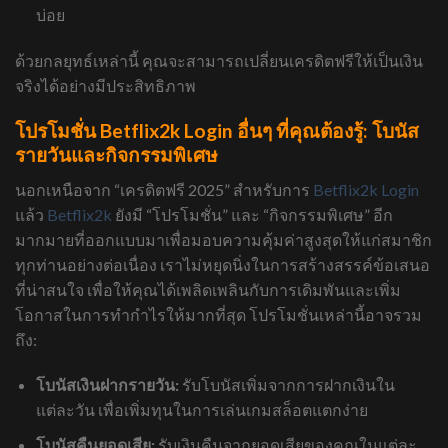
บ่อย
ด้วยกลยุทธ์เหล่านี้ คุณจะสามารถเปลี่ยนเครดิตฟรีให้เป็นเงิน
จริงได้อย่างมีประสิทธิภาพ
โปรโมชั่น Betflix2k Login อื่นๆ ที่คุณต้องรู้: โบนัส
รายวันและกิจกรรมพิเศษ
นอกเหนือจาก “เครดิตฟรี 2025” สำหรับการ
Betflix2k Login
แล้ว
Betflix2k
ยังมี “โปรโมชั่น” และ “กิจกรรมพิเศษ” อีก
มากมายที่ออกแบบมาเพื่อมอบความคุ้มค่าสูงสุดให้แก่สมาชิก
ทุกท่านอย่างต่อเนื่อง เราไม่หยุดนิ่งในการสร้างสรรค์ข้อเสนอ
ที่น่าสนใจ เพื่อให้คุณได้เพลิดเพลินกับการเดิมพันและเพิ่ม
โอกาสในการทำกำไรให้มากที่สุด โปรโมชั่นเหล่านี้อาจรวม
ถึง:
โบนัสเงินฝากรายวัน:
รับโบนัสเพิ่มจากการฝากเงินใน
แต่ละวัน เพื่อเพิ่มทุนในการเล่นเกมสล็อตแตกง่าย
โบนัสคืนยอดเสีย:
รับเงินคืนจากยอดเสียของคุณในแต่ละ