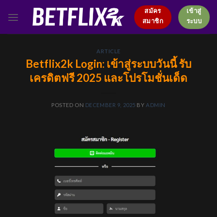
Skip
สมัคร
เข้าสู่
to
สมาชิก
ระบบ
content
ARTICLE
Betflix2k Login: เข้าสู่ระบบวันนี้ รับ
เครดิตฟรี 2025 และโปรโมชั่นเด็ด
POSTED ON
DECEMBER 9, 2025
BY
ADMIN