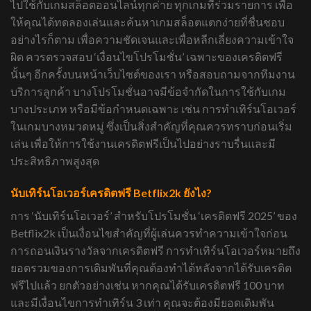
ไปใช้กับเกมสล็อตออนไลน์ทุกค่าย ทุกเกมที่ร่วมรายการ เพื่อ
ให้คุณได้ทดลองเล่นและค้นหาเกมสล็อตแตกง่ายที่ชื่นชอบ
อย่างไรก็ตาม เพื่อความชัดเจนและเพื่อหลีกเลี่ยงความเข้าใจ
ผิด ควรตรวจสอบ ‘เงื่อนไขโปรโมชั่น’ เฉพาะของเครดิตฟรี
นั้นๆ อีกครั้งบนหน้าเว็บไซต์ของเรา หรือสอบถามจากทีมงาน
บริการลูกค้า บางโปรโมชั่นอาจมีข้อจำกัดในการใช้กับเกม
บางประเภท หรือมีข้อกำหนดเฉพาะ เช่น การทำเทิร์นโอเวอร์
ในเกมบางหมวดหมู่ ซึ่งเป็นสิ่งสำคัญที่คุณควรทราบก่อนเริ่ม
เล่น เพื่อให้การใช้งานเครดิตฟรีเป็นไปอย่างราบรื่นและมี
ประสิทธิภาพสูงสุด
นับเทิร์นโอเวอร์เครดิตฟรี Betflix2k ยังไง?
การ ‘นับเทิร์นโอเวอร์’ สำหรับโปรโมชั่น ‘เครดิตฟรี 2025’ ของ
Betflix2k เป็นเงื่อนไขสำคัญที่ผู้เล่นควรทำความเข้าใจก่อน
การถอนเงินรางวัลจากเครดิตฟรี การทำเทิร์นโอเวอร์หมายถึง
ยอดรวมของการเดิมพันที่คุณต้องทำได้หลังจากได้รับเครดิต
ฟรีไปแล้ว ยกตัวอย่างเช่น หากคุณได้รับเครดิตฟรี 100 บาท
และมีเงื่อนไขการทำเทิร์น 3 เท่า คุณจะต้องมียอดเดิมพัน