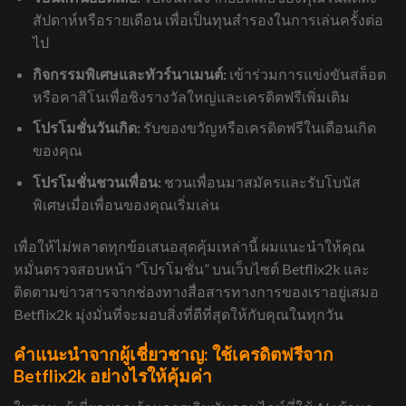
สัปดาห์หรือรายเดือน เพื่อเป็นทุนสำรองในการเล่นครั้งต่อ
ไป
กิจกรรมพิเศษและทัวร์นาเมนต์:
เข้าร่วมการแข่งขันสล็อต
หรือคาสิโนเพื่อชิงรางวัลใหญ่และเครดิตฟรีเพิ่มเติม
โปรโมชั่นวันเกิด:
รับของขวัญหรือเครดิตฟรีในเดือนเกิด
ของคุณ
โปรโมชั่นชวนเพื่อน:
ชวนเพื่อนมาสมัครและรับโบนัส
พิเศษเมื่อเพื่อนของคุณเริ่มเล่น
เพื่อให้ไม่พลาดทุกข้อเสนอสุดคุ้มเหล่านี้ ผมแนะนำให้คุณ
หมั่นตรวจสอบหน้า “โปรโมชั่น” บนเว็บไซต์ Betflix2k และ
ติดตามข่าวสารจากช่องทางสื่อสารทางการของเราอยู่เสมอ
Betflix2k มุ่งมั่นที่จะมอบสิ่งที่ดีที่สุดให้กับคุณในทุกวัน
คำแนะนำจากผู้เชี่ยวชาญ: ใช้เครดิตฟรีจาก
Betflix2k อย่างไรให้คุ้มค่า