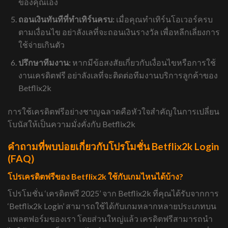
ของคุณเอง
ถอนเงินทันทีที่ทำเทิร์นครบ:
เมื่อคุณทำเทิร์นโอเวอร์ครบ
ตามเงื่อนไข อย่าลังเลที่จะถอนเงินรางวัล เพื่อหลีกเลี่ยงการ
ใช้จ่ายเกินตัว
ปรึกษาทีมงาน:
หากมีข้อสงสัยเกี่ยวกับเงื่อนไขหรือการใช้
งานเครดิตฟรี อย่าลังเลที่จะติดต่อทีมงานบริการลูกค้าของ
Betflix2k
การใช้เครดิตฟรีอย่างชาญฉลาดคือหัวใจสำคัญในการเปลี่ยน
โบนัสให้เป็นความมั่งคั่งกับ Betflix2k
คำถามที่พบบ่อยเกี่ยวกับโปรโมชั่น Betflix2k Login
(FAQ)
โปรเครดิตฟรีของ Betflix2k ใช้กับเกมไหนได้บ้าง?
โปรโมชั่น ‘เครดิตฟรี 2025’ จาก Betflix2k ที่คุณได้รับจากการ
‘Betflix2k Login’ สามารถใช้ได้กับเกมหลากหลายประเภทบน
แพลตฟอร์มของเรา โดยส่วนใหญ่แล้ว เครดิตฟรีสามารถนำ