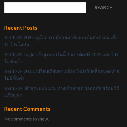
SEARCH
Recent Posts
Betflix2k 2025: คู่มือการสมัครสมาชิกและยืนยันตัวตน เพื่อ
รับโปรโมชั่น
Betflix2k Login: เข้าสู่ระบบวันนี้ รับเครดิตฟรี 2025 และโปร
โมชั่นเด็ด
Betflix2k 2025: เปรียบเทียบทางเลือกใหม่ เว็บสล็อตแตกง่าย
ไม่มีขั้นต่ำ
Betflix2k เข้าสู่ระบบ 2025: ทางเข้าล่าสุด ปลอดภัย พร้อมวิธี
แก้ปัญหา
Recent Comments
No comments to show.