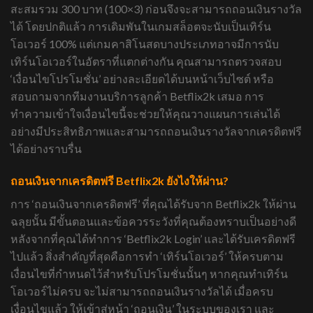
สะสมรวม 300 บาท (100×3) ก่อนจึงจะสามารถถอนเงินรางวัล
ได้ โดยปกติแล้ว การเดิมพันในเกมสล็อตจะนับเป็นเทิร์น
โอเวอร์ 100% แต่เกมคาสิโนสดบางประเภทอาจมีการนับ
เทิร์นโอเวอร์ในอัตราที่แตกต่างกัน คุณสามารถตรวจสอบ
‘เงื่อนไขโปรโมชั่น’ อย่างละเอียดได้บนหน้าเว็บไซต์ หรือ
สอบถามจากทีมงานบริการลูกค้า Betflix2k เสมอ การ
ทำความเข้าใจเงื่อนไขนี้จะช่วยให้คุณวางแผนการเล่นได้
อย่างมีประสิทธิภาพและสามารถถอนเงินรางวัลจากเครดิตฟรี
ได้อย่างราบรื่น
ถอนเงินจากเครดิตฟรี Betflix2k ยังไงให้ผ่าน?
การ ‘ถอนเงินจากเครดิตฟรี’ ที่คุณได้รับจาก Betflix2k ให้ผ่าน
ฉลุยนั้น มีขั้นตอนและข้อควรระวังที่คุณต้องทราบเป็นอย่างดี
หลังจากที่คุณได้ทำการ ‘Betflix2k Login’ และได้รับเครดิตฟรี
ไปแล้ว สิ่งสำคัญที่สุดคือการทำ ‘เทิร์นโอเวอร์’ ให้ครบตาม
เงื่อนไขที่กำหนดไว้สำหรับโปรโมชั่นนั้นๆ หากคุณทำเทิร์น
โอเวอร์ไม่ครบ จะไม่สามารถถอนเงินรางวัลได้ เมื่อครบ
เงื่อนไขแล้ว ให้เข้าสู่หน้า ‘ถอนเงิน’ ในระบบของเรา และ